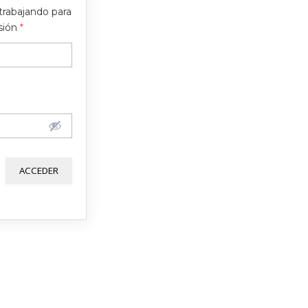
trabajando para
nsión
*