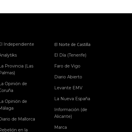
El Independiente
El Norte de Castilla
Analytiks
El Día (Tenerife)
La Provincia (Las
Faro de Vigo
Palmas)
Diario Abierto
La Opinión de
Levante EMV
Coruña
La Nueva España
La Opinión de
Málaga
Información (de
Alicante)
Diario de Mallorca
Marca
Rebelión en la