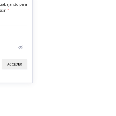
trabajando para
nsión
*