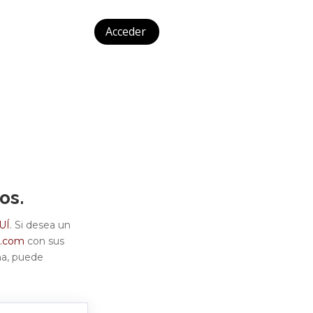
Acceder
os.
UÍ
. Si desea un
o.com
con sus
eña, puede